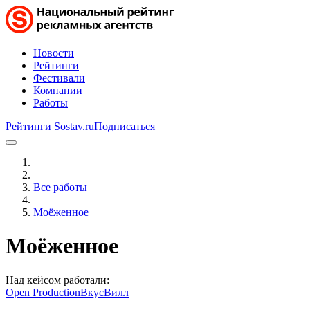
Новости
Рейтинги
Фестивали
Компании
Работы
Рейтинги Sostav.ru
Подписаться
Все работы
Моёженное
Моёженное
Над кейсом работали:
Open Production
ВкусВилл