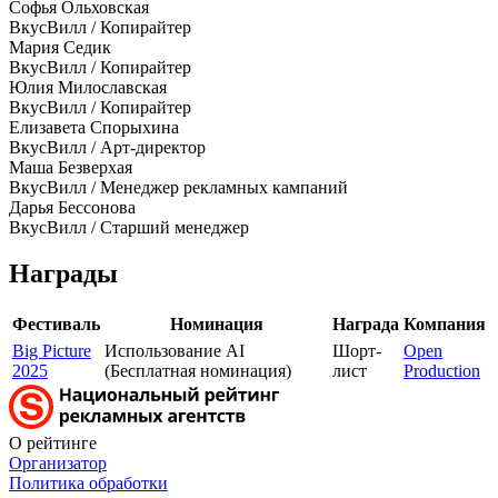
Софья Ольховская
ВкусВилл / Копирайтер
Мария Седик
ВкусВилл / Копирайтер
Юлия Милославская
ВкусВилл / Копирайтер
Елизавета Спорыхина
ВкусВилл / Арт-директор
Маша Безверхая
ВкусВилл / Менеджер рекламных кампаний
Дарья Бессонова
ВкусВилл / Старший менеджер
Награды
Фестиваль
Номинация
Награда
Компания
Big Picture
Использование AI
Шорт-
Open
2025
(Бесплатная номинация)
лист
Production
О рейтинге
Организатор
Политика обработки