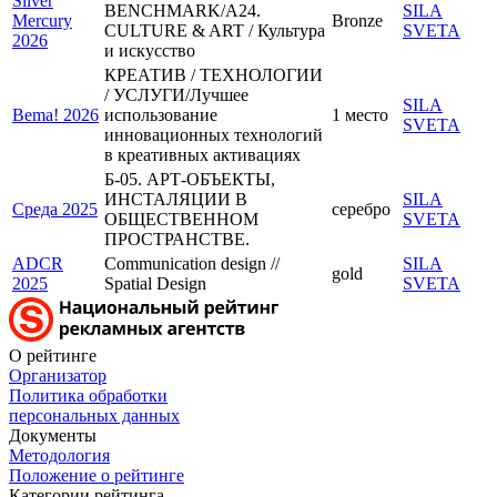
Silver
BENCHMARK/A24.
SILA
Mercury
Bronze
CULTURE & ART / Культура
SVETA
2026
и искусство
КРЕАТИВ / ТЕХНОЛОГИИ
/ УСЛУГИ/Лучшее
SILA
Bema! 2026
использование
1 место
SVETA
инновационных технологий
в креативных активациях
Б-05. АРТ-ОБЪЕКТЫ,
ИНСТАЛЯЦИИ В
SILA
Среда 2025
серебро
ОБЩЕСТВЕННОМ
SVETA
ПРОСТРАНСТВЕ.
ADCR
Communication design //
SILA
gold
2025
Spatial Design
SVETA
О рейтинге
Организатор
Политика обработки
персональных данных
Документы
Методология
Положение о рейтинге
Категории рейтинга