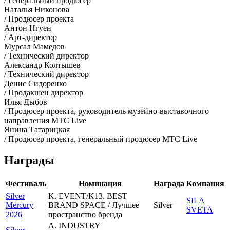
/ Генеральный продюсер
Наталья Никонова
/ Продюсер проекта
Антон Нгуен
/ Арт-директор
Мурсал Мамедов
/ Технический директор
Александр Колтышев
/ Технический директор
Денис Сидоренко
/ Продакшен директор
Илья Дыбов
/ Продюсер проекта, руководитель музейно-выставочного
направления МТС Live
Янина Татарицкая
/ Продюсер проекта, генеральный продюсер МТС Live
Награды
Фестиваль
Номинация
Награда
Компания
Silver
K. EVENT/K13. BEST
SILA
Mercury
BRAND SPACE / Лучшее
Silver
SVETA
2026
пространство бренда
A. INDUSTRY