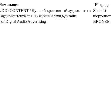
Номинация
Награда
DIO CONTENT / Лучший креативный аудиоконтент
Shortlist
ии аудиоконтента /// U05 Лучший саунд-дизайн
шорт-лист
f Digital Audio Advertising
BRONZE