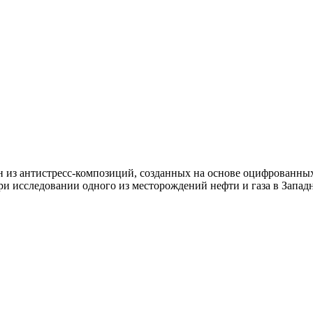
н из антистресс-композиций, созданных на основе оцифрованны
и исследовании одного из месторождений нефти и газа в Запад