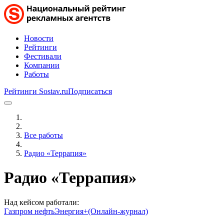
Новости
Рейтинги
Фестивали
Компании
Работы
Рейтинги Sostav.ru
Подписаться
Все работы
Радио «Террапия»
Радио «Террапия»
Над кейсом работали:
Газпром нефть
Энергия+(Онлайн-журнал)