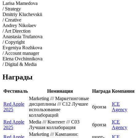
Larisa Mamedova
/ Strategy
Dmitriy Kluchevskii
/ Creative
Andrey Nikolaev
/ Art Direction
Anastasia Trufanova
/ Copyright
Evgeniya Rozhkova
/ Account manager
Elena Ovchinnikova
/ Digital & Media
Награды
Фестиваль
Номинация
Награда
Компания
Marketing /// Маркетинговые
Red Apple
дисциплины /// C12 Лучшее
ICE
бронза
2025
использование
Agency
коллабораций
Red Apple
Media /// Контент /// C03
ICE
бронза
2025
Лучшая коллаборация
Agency
Marketing /// Кампании:
Red Apple
шорт-
ICE