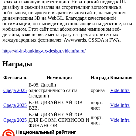
в захватывающую презентацию. Новаторский подход к UI-
дизайну и свежий взгляд на сторителлинг воплотились в
небольшом, но ярком и выразительном сайте, насыщенном
динамическим 3D на WebGL. Благодаря качественной
оптимизации, он выглядит вдохновляюще и на десктопе, и на
мобильном. Этот сайт стал абсолютным чемпионом веб-
дизайна, взяв первые места сразу на трех авторитетных
международных фестивалях: Awwwards, CSSDA и FWA.
https://ai-in-banking-ux-design.videinfra.ru/
Награды
Фестиваль
Номинация
Награда
Компания
В-05. Дизайн
Среда 2025
одностраничного сайта
бронза
Vide Infra
(лендинг)
В-03. ДИЗАЙН САЙТОВ
шорт-
Среда 2025
Vide Infra
B2B.
лист
В-04. ДИЗАЙН САЙТОВ
шорт-
Среда 2025
ДЛЯ E-COM, СЕРВИСОВ И
Vide Infra
лист
ФИНАНСОВ.