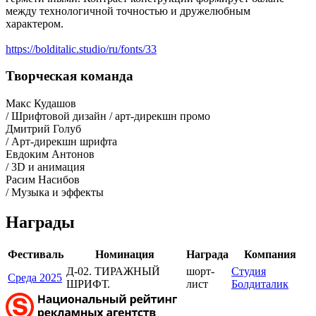
между технологичной точностью и дружелюбным
характером.
https://bolditalic.studio/ru/fonts/33
Творческая команда
Макс Кудашов
/ Шрифтовой дизайн / арт-дирекшн промо
Дмитрий Голуб
/ Арт-дирекшн шрифта
Евдоким Антонов
/ 3D и анимация
Расим Насибов
/ Музыка и эффекты
Награды
Фестиваль
Номинация
Награда
Компания
Д-02. ТИРАЖНЫЙ
шорт-
Студия
Среда 2025
ШРИФТ.
лист
Болдиталик