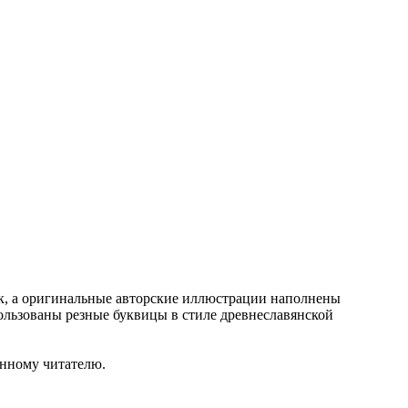
ок, а оригинальные авторские иллюстрации наполнены
льзованы резные буквицы в стиле древнеславянской
енному читателю.