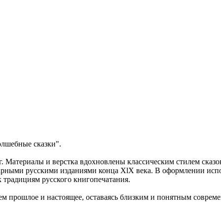
олшебные сказки".
иг. Материалы и верстка вдохновлены классическим стилем сказ
рными русскими изданиями конца XlX века. В оформлении испо
к традициям русского книгопечатания.
яем прошлое и настоящее, оставаясь близким и понятным соврем