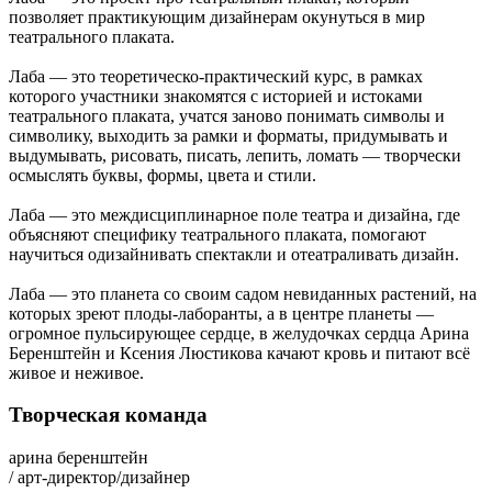
позволяет практикующим дизайнерам окунуться в мир
театрального плаката.
Лаба — это теоретическо-практический курс, в рамках
которого участники знакомятся с историей и истоками
театрального плаката, учатся заново понимать символы и
символику, выходить за рамки и форматы, придумывать и
выдумывать, рисовать, писать, лепить, ломать — творчески
осмыслять буквы, формы, цвета и стили.
Лаба — это междисциплинарное поле театра и дизайна, где
объясняют специфику театрального плаката, помогают
научиться одизайнивать спектакли и отеатраливать дизайн.
Лаба — это планета со своим садом невиданных растений, на
которых зреют плоды-лаборанты, а в центре планеты —
огромное пульсирующее сердце, в желудочках сердца Арина
Беренштейн и Ксения Люстикова качают кровь и питают всё
живое и неживое.
Творческая команда
арина беренштейн
/ арт-директор/дизайнер