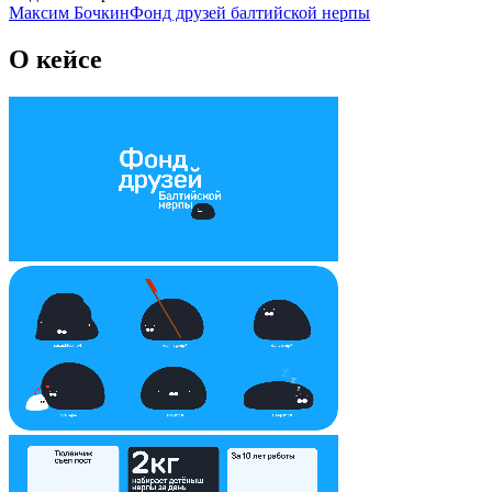
Максим Бочкин
Фонд друзей балтийской нерпы
О кейсе