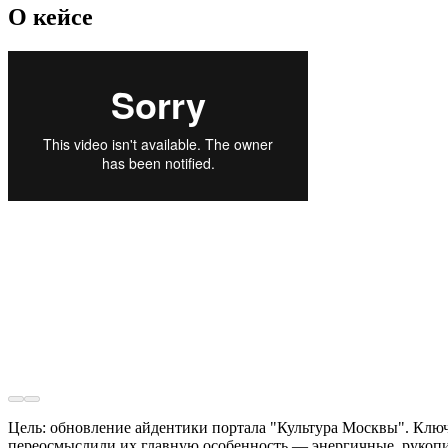
О кейсе
Цель: обновление айдентики портала "Культура Москвы". Ключ
переосмыслили их главную особенность — энергичные, рукопис