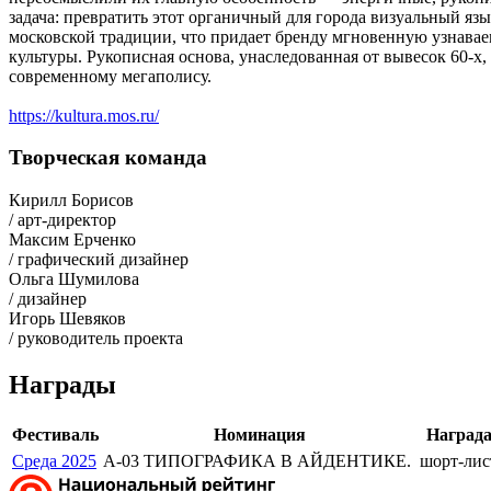
задача: превратить этот органичный для города визуальный я
московской традиции, что придает бренду мгновенную узнаваем
культуры. Рукописная основа, унаследованная от вывесок 60-х,
современному мегаполису.
https://kultura.mos.ru/
Творческая команда
Кирилл Борисов
/ арт-директор
Максим Ерченко
/ графический дизайнер
Ольга Шумилова
/ дизайнер
Игорь Шевяков
/ руководитель проекта
Награды
Фестиваль
Номинация
Наград
Среда 2025
A-03 ТИПОГРАФИКА В АЙДЕНТИКЕ.
шорт-лис