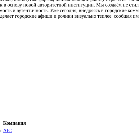
зык в основу новой авторитетной институции. Мы создаём не ст
ость и аутентичность. Уже сегодня, внедряясь в городские ком
 делает городские афиши и ролики визуально теплее, сообщая им
а
Компания
т
AIC