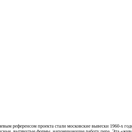
евым референсом проекта стали московские вывески 1960-х год
ные, вытянутые формы, напоминающие работу пера. Эта «живая»