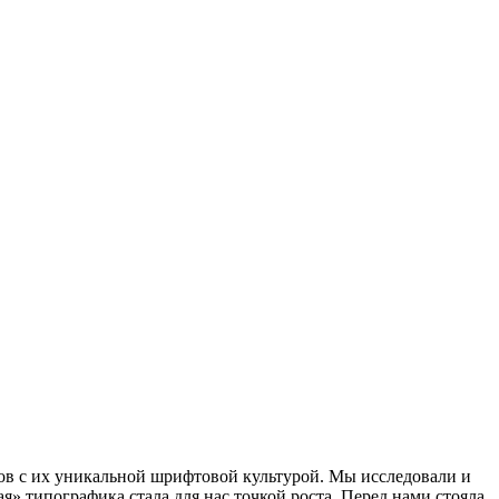
ов с их уникальной шрифтовой культурой. Мы исследовали и
 типографика стала для нас точкой роста. Перед нами стояла