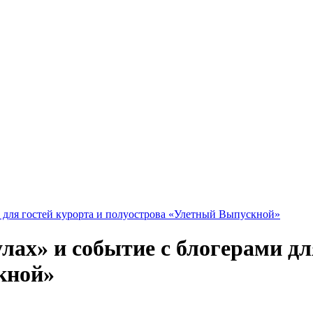
и для гостей курорта и полуострова «Улетный Выпускной»
ах» и событие с блогерами дл
кной»