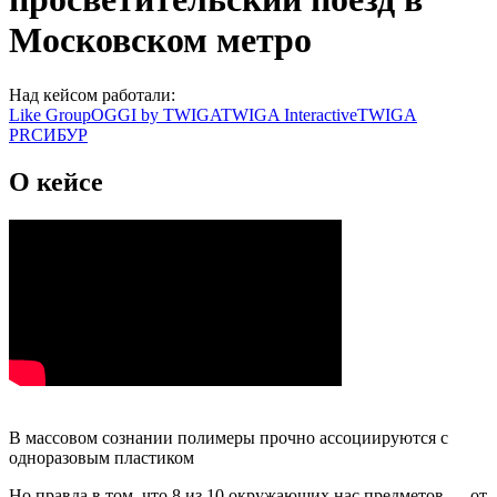
Московском метро
Над кейсом работали:
Like Group
OGGI by TWIGA
TWIGA Interactive
TWIGA
PR
СИБУР
О кейсе
В массовом сознании полимеры прочно ассоциируются с
одноразовым пластиком
Но правда в том, что 8 из 10 окружающих нас предметов — от