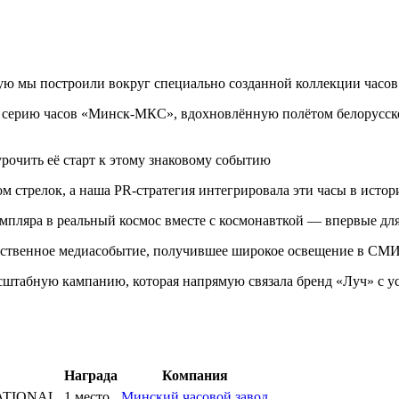
ю мы построили вокруг специально созданной коллекции часов
ал серию часов «Минск-МКС», вдохновлённую полётом белорус
рочить её старт к этому знаковому событию
м стрелок, а наша PR-стратегия интегрировала эти часы в ист
мпляра в реальный космос вместе с космонавткой — впервые дл
арственное медиасобытие, получившее широкое освещение в СМ
асштабную кампанию, которая напрямую связала бренд «Луч» с 
Награда
Компания
NATIONAL
1 место
Минский часовой завод