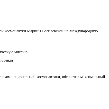
ской космонавтки Марины Василевской на Международную
орическую миссию
я бренда
И
успехом национальной космонавтики, обеспечив максимальный