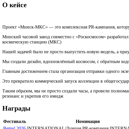
О кейсе
Проект «Минск-МКС» — это комплексная PR-кампания, котору
Минский часовой завод совместно с «Роскосмосом» разработ
космическую станцию (МКС)
Нашей задачей было не просто выпустить новую модель, а приу
Мы создали дизайн, вдохновлённый космосом, с обратным ходо
Главным достижением стала организация отправки одного экзе
Это превратило коммерческий запуск коллекции в общегосуд
Таким образом, мы не просто создали часы, а провели полном
резонанс и укрепив его имидж
Награды
Фестиваль
Номинация
Bema! 2026
INTERNATIONAL/Лучшая PR-компания INTER