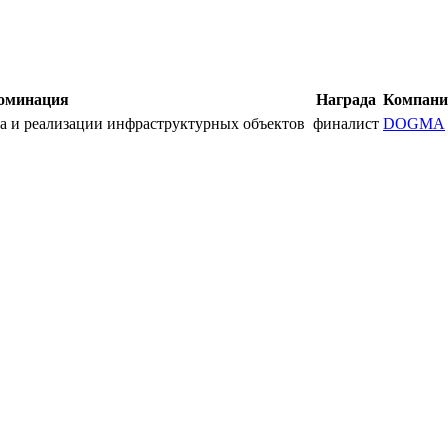
оминация
Награда
Компани
а и реализации инфраструктурных объектов
финалист
DOGMA