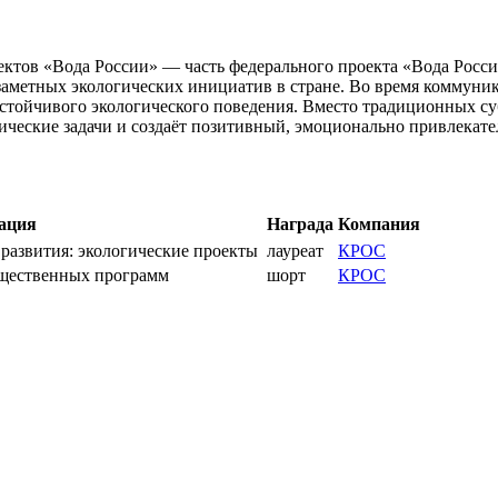
ъектов «Вода России» — часть федерального проекта «Вода Росс
 заметных экологических инициатив в стране. Во время коммуни
устойчивого экологического поведения. Вместо традиционных с
ические задачи и создаёт позитивный, эмоционально привлекате
ация
Награда
Компания
развития: экологические проекты
лауреат
КРОС
бщественных программ
шорт
КРОС