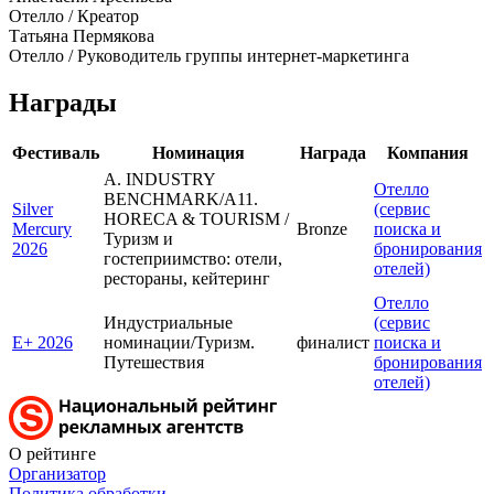
Отелло / Креатор
Татьяна Пермякова
Отелло / Руководитель группы интернет-маркетинга
Награды
Фестиваль
Номинация
Награда
Компания
A. INDUSTRY
Отелло
BENCHMARK/A11.
Silver
(сервис
HORECA & TOURISM /
Mercury
Bronze
поиска и
Туризм и
2026
бронирования
гостеприимство: отели,
отелей)
рестораны, кейтеринг
Отелло
Индустриальные
(сервис
E+ 2026
номинации/Туризм.
финалист
поиска и
Путешествия
бронирования
отелей)
О рейтинге
Организатор
Политика обработки