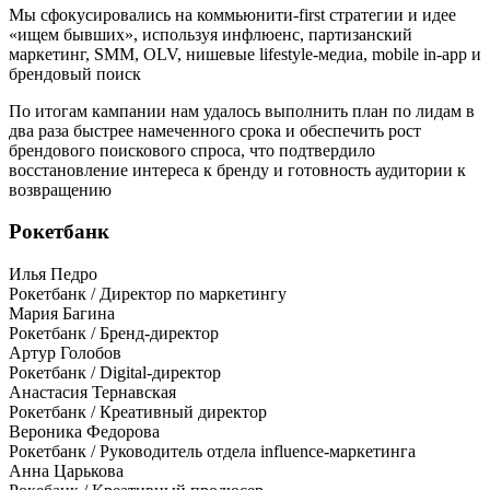
Мы сфокусировались на коммьюнити-first стратегии и идее
«ищем бывших», используя инфлюенс, партизанский
маркетинг, SMM, OLV, нишевые lifestyle-медиа, mobile in-app и
брендовый поиск
По итогам кампании нам удалось выполнить план по лидам в
два раза быстрее намеченного срока и обеспечить рост
брендового поискового спроса, что подтвердило
восстановление интереса к бренду и готовность аудитории к
возвращению
Рокетбанк
Илья Педро
Рокетбанк / Директор по маркетингу
Мария Багина
Рокетбанк / Бренд-директор
Артур Голобов
Рокетбанк / Digital-директор
Анастасия Тернавская
Рокетбанк / Креативный директор
Вероника Федорова
Рокетбанк / Руководитель отдела influence-маркетинга
Анна Царькова