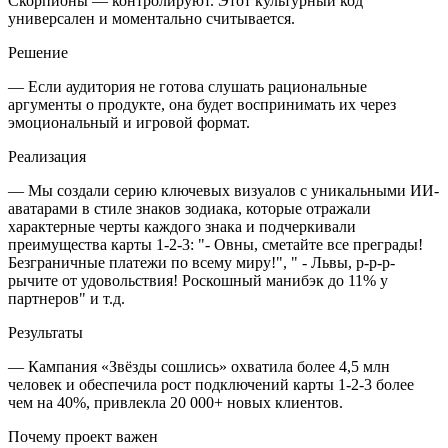
Скорпионы — контролируют. Этот культурный код
универсален и моментально считывается.
Решение
— Если аудитория не готова слушать рациональные
аргументы о продукте, она будет воспринимать их через
эмоциональный и игровой формат.
Реализация
— Мы создали серию ключевых визуалов с уникальными ИИ-
аватарами в стиле знаков зодиака, которые отражали
характерные черты каждого знака и подчеркивали
преимущества карты 1-2-3: "- Овны, сметайте все преграды!
Безграничные платежи по всему миру!", " - Львы, р-р-р-
рычите от удовольствия! Роскошный манибэк до 11% у
партнеров" и т.д.
Результаты
— Кампания «Звёзды сошлись» охватила более 4,5 млн
человек и обеспечила рост подключений карты 1-2-3 более
чем на 40%, привлекла 20 000+ новых клиентов.
Почему проект важен