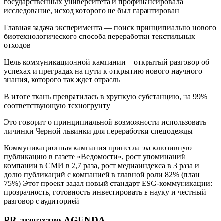
государственных университета и профинансировала
исследование, исход которого не был гарантирован
Главная задача эксперимента — поиск принципиально нового
биотехнологического способа переработки текстильных
отходов
Цель коммуникационной кампании – открытый разговор об
успехах и преградах на пути к открытию нового научного
знания, которого так ждет отрасль
В итоге ткань превратилась в хрупкую субстанцию, на 99%
соответствующую техногрунту
Это говорит о принципиальной возможности использовать
личинки Черной львинки для переработки спецодежды
Коммуникационная кампания принесла эксклюзивную
публикацию в газете «Ведомости», рост упоминаний
компании в СМИ в 2,7 раза, рост медиаиндекса в 3 раза и
долю публикаций с компанией в главной роли 82% (план
75%) Этот проект задал новый стандарт ESG-коммуникации:
прозрачность, готовность инвестировать в науку и честный
разговор с аудиторией
PR-агентство AGENDA