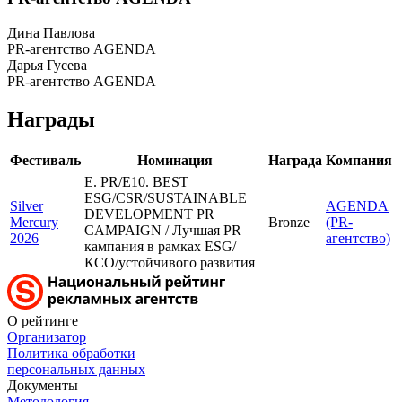
Дина Павлова
PR-агентство AGENDA
Дарья Гусева
PR-агентство AGENDA
Награды
Фестиваль
Номинация
Награда
Компания
E. PR/E10. BEST
ESG/CSR/SUSTAINABLE
Silver
AGENDA
DEVELOPMENT PR
Mercury
Bronze
(PR-
CAMPAIGN / Лучшая PR
2026
агентство)
кампания в рамках ESG/
КСО/устойчивого развития
О рейтинге
Организатор
Политика обработки
персональных данных
Документы
Методология