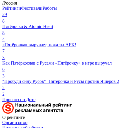
/Россия
Рейтинги
Фестивали
Работы
29
8
Пятёрочка & Atomic Heart
8
4
«Пятёрочка» выручает, пока ты AFK!
7
3
Как Пятёркослав с Русами «Пятёрочку» в игре выручал
6
3
"Пробуди силу Русов"- Пятёрочка и Русы против Ящеров 2
2
2
Прогноз по Доте
О рейтинге
Организатор
Политика обработки