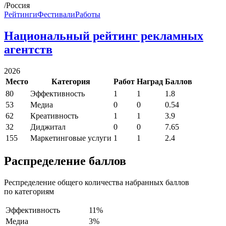
/Россия
Рейтинги
Фестивали
Работы
Национальный рейтинг рекламных
агентств
2026
Место
Категория
Работ
Наград
Баллов
80
Эффективность
1
1
1.8
53
Медиа
0
0
0.54
62
Креативность
1
1
3.9
32
Диджитал
0
0
7.65
155
Маркетинговые услуги
1
1
2.4
Распределение баллов
Респределение общего количества набранных баллов
по категориям
Эффективность
11%
Медиа
3%