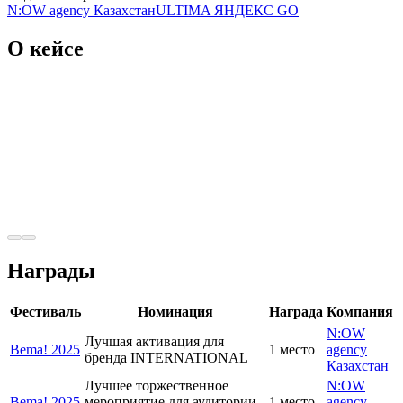
N:OW agency Казахстан
ULTIMA ЯНДЕКС GO
О кейсе
Награды
Фестиваль
Номинация
Награда
Компания
N:OW
Лучшая активация для
Bema! 2025
1 место
agency
бренда INTERNATIONAL
Казахстан
Лучшее торжественное
N:OW
Bema! 2025
мероприятие для аудитории
1 место
agency