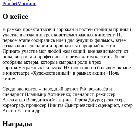
Prophet
Москино
О кейсе
В рамках проекта тысячи горожан и гостей столицы приняли
участие в создании трех короткометражных кинолент. На
первом этапе собирались идеи для будущих фильмов, затем
создавались сценарии и проводился народный кастинг.
Принять участие мог любой желающий, вне зависимости от
пола, возраста и профессии. По результатам кастинга были
отобраны актеры, которые сыграли роли в трех
короткометражных фильмах. Их показали на большом экране
в кинотеатре «Художественный» в рамках акции «Ночь
кино».
Среди экспертов – народный артист РФ, режиссёр и
сценарист Владимир Хотиненко; сценарист, режиссер
Александр Велединский; актриса Тереза Диуро; режиссер,
хореограф, продюсер Никита Дмитриевский; сценарист, актер
Антон Ескин и др;
Награды