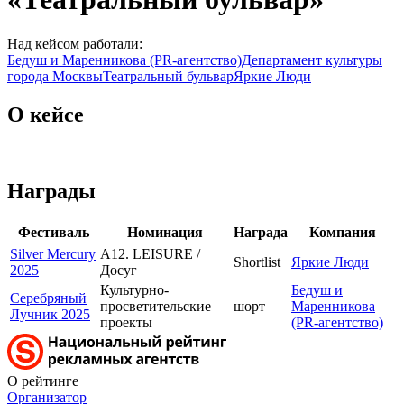
Над кейсом работали:
Бедуш и Маренникова (PR-агентство)
Департамент культуры
города Москвы
Театральный бульвар
Яркие Люди
О кейсе
Награды
Фестиваль
Номинация
Награда
Компания
Silver Mercury
A12. LEISURE /
Shortlist
Яркие Люди
2025
Досуг
Культурно-
Бедуш и
Серебряный
просветительские
шорт
Маренникова
Лучник 2025
проекты
(PR-агентство)
О рейтинге
Организатор