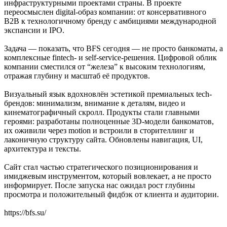
инфраструктурными проектами страны. В проекте
переосмыслен digital-образ компании: от консервативного
B2B к технологичному бренду с амбициями международной
экспансии и IPO.
Задача — показать, что BFS сегодня — не просто банкоматы, а
комплексные fintech- и self-service-решения. Цифровой облик
компании сместился от “железа” к высоким технологиям,
отражая глубину и масштаб её продуктов.
Визуальный язык вдохновлён эстетикой премиальных tech-
брендов: минимализм, внимание к деталям, видео и
кинематографичный скролл. Продукты стали главными
героями: разработаны полноценные 3D-модели банкоматов,
их оживили через motion и встроили в сторителлинг и
лаконичную структуру сайта. Обновлены навигация, UI,
архитектура и тексты.
Сайт стал частью стратегического позиционирования и
имиджевым инструментом, который вовлекает, а не просто
информирует. После запуска нас ожидал рост глубины
просмотра и положительный фидбэк от клиента и аудитории.
https://bfs.su/