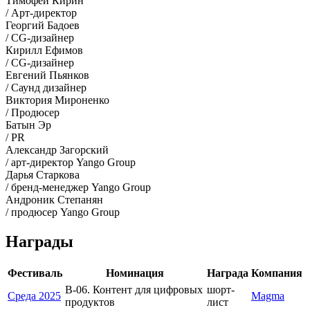
Тимофей Кирин
/ Арт-директор
Георгий Бадоев
/ CG-дизайнер
Кирилл Ефимов
/ CG-дизайнер
Евгений Пьянков
/ Саунд дизайнер
Виктория Мироненко
/ Продюсер
Батын Эр
/ PR
Александр Загорский
/ арт-директор Yango Group
Дарья Старкова
/ бренд-менеджер Yango Group
Андроник Степанян
/ продюсер Yango Group
Награды
Фестиваль
Номинация
Награда
Компания
В-06. Контент для цифровых
шорт-
Среда 2025
Magma
продуктов
лист