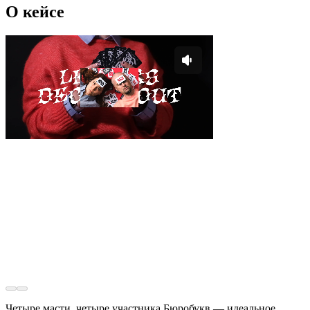
О кейсе
Четыре масти, четыре участника Бюробукв — идеальное