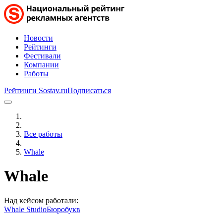
Новости
Рейтинги
Фестивали
Компании
Работы
Рейтинги Sostav.ru
Подписаться
Все работы
Whale
Whale
Над кейсом работали:
Whale Studio
Бюробукв