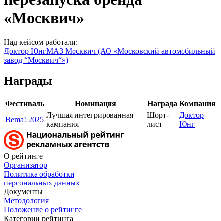
«Москвич»
Над кейсом работали:
Доктор Юнг
МАЗ Москвич (АО «Московский автомобильный
завод “Москвич“»)
Награды
Фестиваль
Номинация
Награда
Компания
Лучшая интегрированная
Шорт-
Доктор
Bema! 2025
кампания
лист
Юнг
О рейтинге
Организатор
Политика обработки
персональных данных
Документы
Методология
Положение о рейтинге
Категории рейтинга