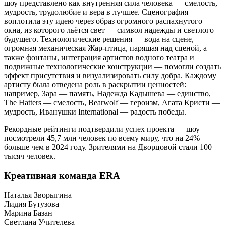
шоу представлено как внутренняя сила человека — смелость,
мудрость, трудолюбие и вера в лучшее. Сценография
воплотила эту идею через образ огромного распахнутого
окна, из которого льётся свет — символ надежды и светлого
будущего. Технологические решения — вода на сцене,
огромная механическая Жар-птица, парящая над сценой, а
также фонтаны, интеграция артистов водного театра и
подвижные технологические конструкции — помогли создать
эффект присутствия и визуализировать силу добра. Каждому
артисту была отведена роль в раскрытии ценностей:
например, Зара — память, Надежда Кадышева — единство,
The Hatters — смелость, Bearwolf — героизм, Агата Кристи —
мудрость, Иванушки International — радость победы.
Рекордные рейтинги подтвердили успех проекта — шоу
посмотрели 45,7 млн человек по всему миру, что на 24%
больше чем в 2024 году. Зрителями на Дворцовой стали 100
тысяч человек.
Креативная команда ERA
Наталья Зворыгина
Лидия Бутузова
Марина Базан
Светлана Учителева