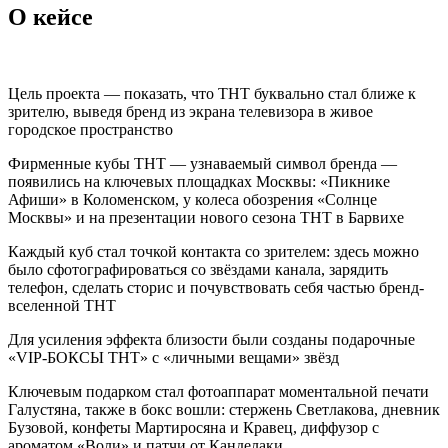
О кейсе
Цель проекта — показать, что ТНТ буквально стал ближе к
зрителю, выведя бренд из экрана телевизора в живое
городское пространство
Фирменные кубы ТНТ — узнаваемый символ бренда —
появились на ключевых площадках Москвы: «Пикнике
Афиши» в Коломенском, у колеса обозрения «Солнце
Москвы» и на презентации нового сезона ТНТ в Барвихе
Каждый куб стал точкой контакта со зрителем: здесь можно
было сфотографироваться со звёздами канала, зарядить
телефон, сделать сторис и почувствовать себя частью бренд-
вселенной ТНТ
Для усиления эффекта близости были созданы подарочные
«VIP-БОКСЫ ТНТ» с «личными вещами» звёзд
Ключевым подарком стал фотоаппарат моментальной печати
Галустяна, также в бокс вошли: стержень Светлакова, дневник
Бузовой, конфеты Мартиросяна и Кравец, диффузор с
ароматом «Воли» и патчи от Канделаки