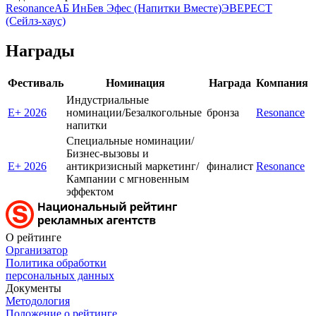
Resonance
АБ ИнБев Эфес (Напитки Вместе)
ЭВЕРЕСТ
(Сейлз-хаус)
Награды
Фестиваль
Номинация
Награда
Компания
Индустриальные
E+ 2026
номинации/Безалкогольные
бронза
Resonance
напитки
Специальные номинации/
Бизнес-вызовы и
E+ 2026
антикризисный маркетинг/
финалист
Resonance
Кампании с мгновенным
эффектом
О рейтинге
Организатор
Политика обработки
персональных данных
Документы
Методология
Положение о рейтинге