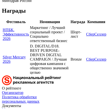
Минздрав России
Награды
Фестиваль
Номинация
Награда
Компания
Маркетинг / Лучший
НПБК.
социальный проект /
Шорт-
Эффективность
СберСеллер
Социально
лист
2026
ответственный бизнес
D. DIGITAL/D18.
BEST PURPOSE-
DRIVEN DIGITAL
Silver Mercury
CAMPAIGN / Лучшая
Bronze
СберСеллер
2026
цифровая кампания с
общественно значимой
целью
О рейтинге
Организатор
Политика обработки
персональных данных
Документы