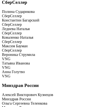
СберСеллер
Полина Сударикова
СберСеллер
Константин Багарский
СберСеллер
Леднева Наталья
СберСеллер
Коваленко Наталья
СберСеллер
Максим Бауман
СберСеллер
Вероника Струмила
VNG
Татьяна Иванова
VNG
Анна Голутво
VNG
Минздрав России
Алексей Викторович Кузнецов
Минздрав России
Ольга Сергеевна Теленкова