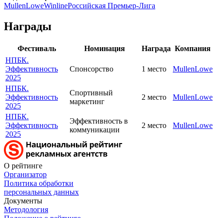
MullenLowe
Winline
Российская Премьер-Лига
Награды
Фестиваль
Номинация
Награда
Компания
НПБК.
Эффективность
Спонсорство
1 место
MullenLowe
2025
НПБК.
Спортивный
Эффективность
2 место
MullenLowe
маркетинг
2025
НПБК.
Эффективность в
Эффективность
2 место
MullenLowe
коммуникации
2025
О рейтинге
Организатор
Политика обработки
персональных данных
Документы
Методология