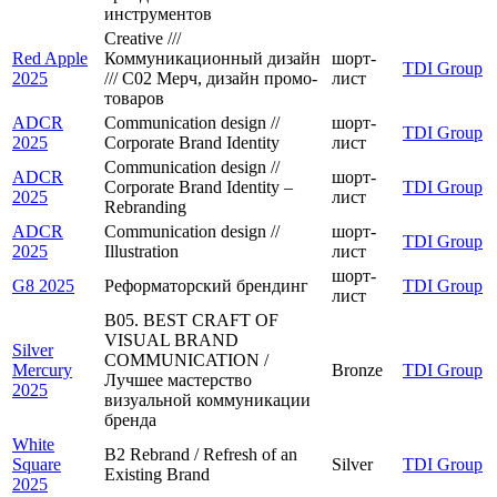
инструментов
Creative ///
Red Apple
Коммуникационный дизайн
шорт-
TDI Group
2025
/// C02 Мерч, дизайн промо-
лист
товаров
ADCR
Communication design //
шорт-
TDI Group
2025
Corporate Brand Identity
лист
Communication design //
ADCR
шорт-
Corporate Brand Identity –
TDI Group
2025
лист
Rebranding
ADCR
Communication design //
шорт-
TDI Group
2025
Illustration
лист
шорт-
G8 2025
Реформаторский брендинг
TDI Group
лист
B05. BEST CRAFT OF
VISUAL BRAND
Silver
COMMUNICATION /
Mercury
Bronze
TDI Group
Лучшее мастерство
2025
визуальной коммуникации
бренда
White
B2 Rebrand / Refresh of an
Square
Silver
TDI Group
Еxisting Brand
2025