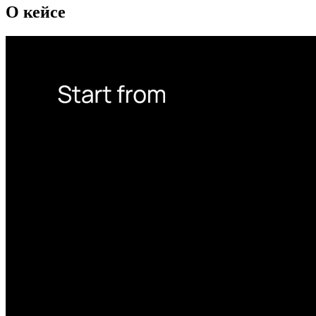
О кейсе