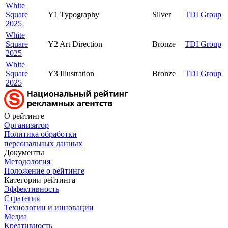
White
Square
Y1 Typography
Silver
TDI Group
2025
White
Square
Y2 Art Direction
Bronze
TDI Group
2025
White
Square
Y3 Illustration
Bronze
TDI Group
2025
О рейтинге
Организатор
Политика обработки
персональных данных
Документы
Методология
Положение о рейтинге
Категории рейтинга
Эффективность
Стратегия
Технологии и инновации
Медиа
Креативность