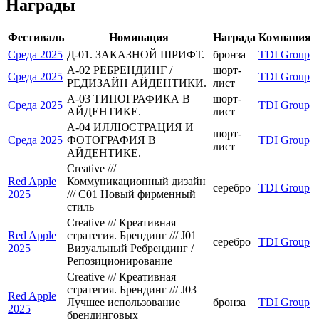
Награды
Фестиваль
Номинация
Награда
Компания
Среда 2025
Д-01. ЗАКАЗНОЙ ШРИФТ.
бронза
TDI Group
A-02 РЕБРЕНДИНГ /
шорт-
Среда 2025
TDI Group
РЕДИЗАЙН АЙДЕНТИКИ.
лист
A-03 ТИПОГРАФИКА В
шорт-
Среда 2025
TDI Group
АЙДЕНТИКЕ.
лист
A-04 ИЛЛЮСТРАЦИЯ И
шорт-
Среда 2025
ФОТОГРАФИЯ В
TDI Group
лист
АЙДЕНТИКЕ.
Creative ///
Red Apple
Коммуникационный дизайн
серебро
TDI Group
2025
/// C01 Новый фирменный
стиль
Creative /// Креативная
Red Apple
стратегия. Брендинг /// J01
серебро
TDI Group
2025
Визуальный Ребрендинг /
Репозиционирование
Creative /// Креативная
стратегия. Брендинг /// J03
Red Apple
Лучшее использование
бронза
TDI Group
2025
брендинговых