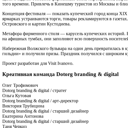
того времени. Привлечь в Кинешму туристов из Москвы и бл
Концепция фестиваля — показать купеческий город конца XIX 
ярмарках устраиваются торги, товары рекламируются в газетах
Островского и картин Кустодиева.
Метафора фирменного стиля — карусель купеческих историй. 
на афишных тумбах, они заполняют всю поверхность носителе
Набережная Волжского бульвара на один день превратилась в к
гильдии» и получили призы. Праздник получился с широким куп
Проект разработан для Visit Ivanovo.
Креативная команда Dotorg branding & digital
Олег Трофимович
Dotorg branding & digital / стратег
Ольга Кутовая
Dotorg branding & digital / арт-директор
Виктория Трубицина
Dotorg branding & digital / старший дизайнер
Екатерина Антонова
Dotorg branding & digital / старший дизайнер
Таня Черкиз