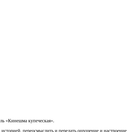
аль «Кинешма купеческая».
й историей, переосмыслить и передать ощущение и настроение