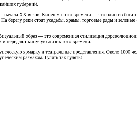
ижайших губерний.
– начала XX веков. Кинешма того времени — это один из богат
. На берегу реки стоят усадьбы, храмы, торговые ряды и зелены
Визуальный образ — это современная стилизация дореволюционн
й и передают кипучую жизнь того времени.
упеческую ярмарку и театральные представления. Около 1000 че
еческим размахом. Гулять так гулять!