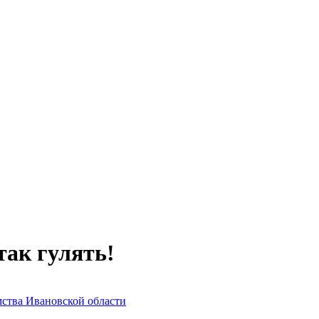
так гулять!
мства Ивановской области