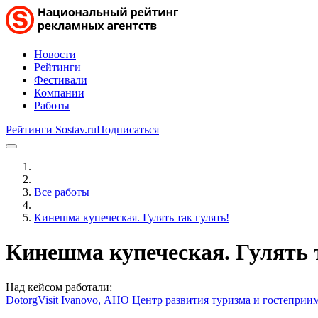
Новости
Рейтинги
Фестивали
Компании
Работы
Рейтинги Sostav.ru
Подписаться
Все работы
Кинешма купеческая. Гулять так гулять!
Кинешма купеческая. Гулять 
Над кейсом работали:
Dotorg
Visit Ivanovo, АНО Центр развития туризма и гостеприи