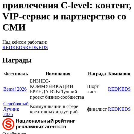
привлечения C-level: контент,
VIP-сервис и партнерство со
СМИ
Над кейсом работали:
REDKEDS
REDKEDS
Награды
Фестиваль
Номинация
Награда
Компания
БИЗНЕС-
КОММУНИКАЦИИ
Шорт-
Bema! 2026
REDKEDS
БРЕНДА B2B/Лучший
лист
проект бизнес-сообщества
Серебряный
Коммуникации в сфере
Лучник
финалист
REDKEDS
креативных индустрий
2025
О рейтинге