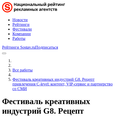
Новости
Рейтинги
Фестивали
Компании
Работы
Рейтинги Sostav.ru
Подписаться
Все работы
Фестиваль креативных индустрий G8. Рецепт
привлечения C-level: контент, VIP-сервис и партнерство
со СМИ
Фестиваль креативных
индустрий G8. Рецепт