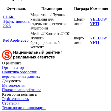
Фестиваль
Номинация
Награда
Компания
Маркетинг / Лучшая
НПБК.
кампания для
Шорт-
YELLOW
Эффективность
отдельного сегмента
лист
YETI
2026
аудитории
Media /// Контент /// C01
Лучший
шорт-
YELLOW
Red Apple 2025
брендированный
лист
YETI
контент
О рейтинге
Организатор
Политика обработки
персональных данных
Документы
Методология
Положение о рейтинге
Категории рейтинга
Эффективность
Стратегия
Технологии и инновации