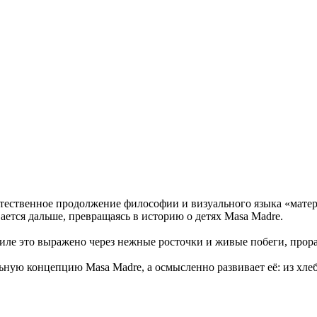
естественное продолжение философии и визуального языка «мате
ивается дальше, превращаясь в историю о детях Masa Madre.
тиле это выражено через нежные росточки и живые побеги, прор
льную концепцию Masa Madre, а осмысленно развивает её: из хле