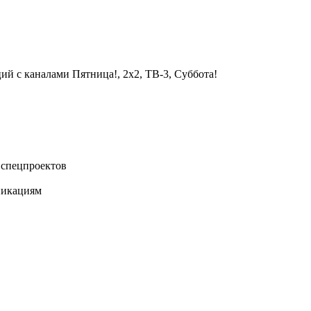
й с каналами Пятница!, 2x2, TВ-3, Суббота!
 спецпроектов
никациям