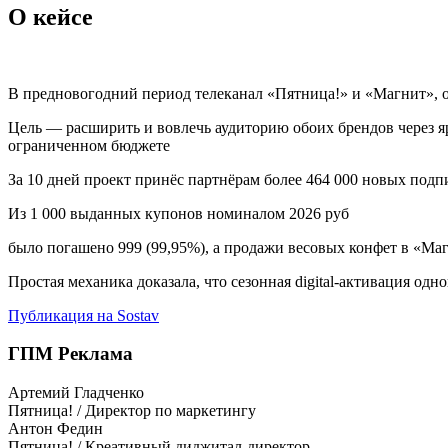
О кейсе
В предновогодний период телеканал «Пятница!» и «Магнит», о
Цель — расширить и вовлечь аудиторию обоих брендов через 
ограниченном бюджете
За 10 дней проект принёс партнёрам более 464 000 новых подп
Из 1 000 выданных купонов номиналом 2026 руб
было погашено 999 (99,95%), а продажи весовых конфет в «Маг
Простая механика доказала, что сезонная digital-активация од
Публикация на Sostav
ГПМ Реклама
Артемий Гладченко
Пятница! / Директор по маркетингу
Антон Федин
Пятница! / Креативный диджитал-директор