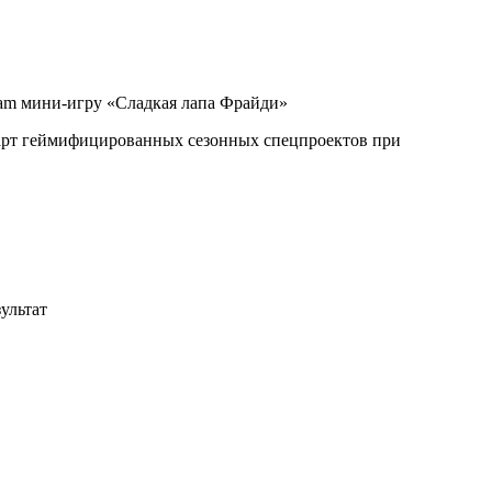
ram мини-игру «Сладкая лапа Фрайди»
дарт геймифицированных сезонных спецпроектов при
ультат