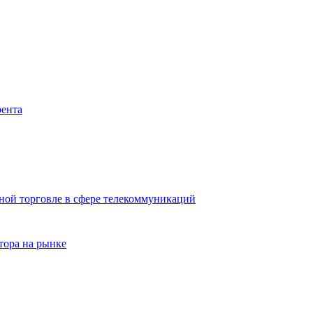
рента
ной торговле в сфере телекоммуникаций
тора на рынке