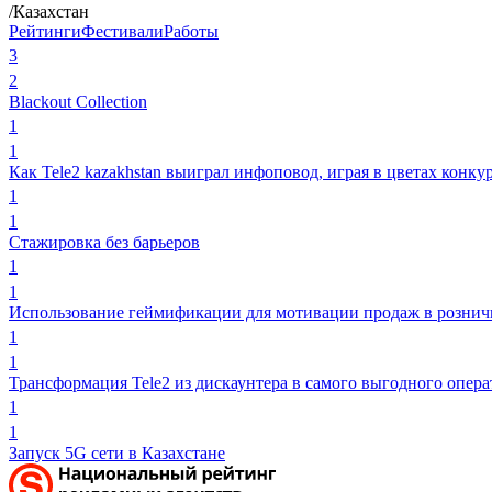
/Казахстан
Рейтинги
Фестивали
Работы
3
2
Blackout Collection
1
1
Как Tele2 kazakhstan выиграл инфоповод, играя в цветах конку
1
1
Стажировкa без барьеров
1
1
Использование геймификации для мотивации продаж в рознич
1
1
Трансформация Tele2 из дискаунтера в самого выгодного опера
1
1
Запуск 5G сети в Казахстане