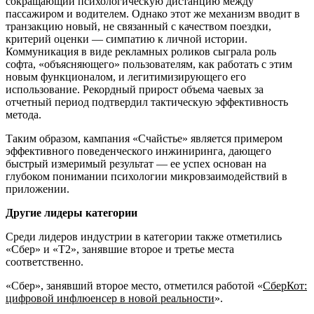
сокращающий психологическую дистанцию между
пассажиром и водителем. Однако этот же механизм вводит в
транзакцию новый, не связанный с качеством поездки,
критерий оценки — симпатию к личной истории.
Коммуникация в виде рекламных роликов сыграла роль
софта, «объясняющего» пользователям, как работать с этим
новым функционалом, и легитимизирующего его
использование. Рекордный прирост объема чаевых за
отчетный период подтвердил тактическую эффективность
метода.
Таким образом, кампания «Счайстье» является примером
эффективного поведенческого инжиниринга, дающего
быстрый измеримый результат — ее успех основан на
глубоком понимании психологии микровзаимодействий в
приложении.
Другие лидеры категории
Среди лидеров индустрии в категории также отметились
«Сбер» и «Т2», занявшие второе и третье места
соответственно.
«Сбер», занявший второе место, отметился работой «
СберКот:
цифровой инфлюенсер в новой реальности
».