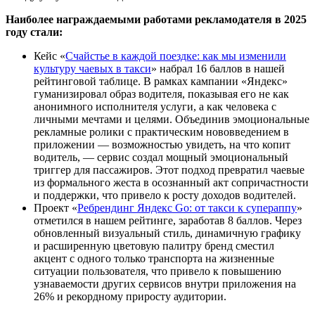
Наиболее награждаемыми работами рекламодателя в 2025
году стали:
Кейс «
Счайстье в каждой поездке: как мы изменили
культуру чаевых в такси
» набрал 16 баллов в нашей
рейтинговой таблице. В рамках кампании «Яндекс»
гуманизировал образ водителя, показывая его не как
анонимного исполнителя услуги, а как человека с
личными мечтами и целями. Объединив эмоциональные
рекламные ролики с практическим нововведением в
приложении — возможностью увидеть, на что копит
водитель, — сервис создал мощный эмоциональный
триггер для пассажиров. Этот подход превратил чаевые
из формального жеста в осознанный акт сопричастности
и поддержки, что привело к росту доходов водителей.
Проект «
Ребрендинг Яндекс Go: от такси к супераппу
»
отметился в нашем рейтинге, заработав 8 баллов. Через
обновленный визуальный стиль, динамичную графику
и расширенную цветовую палитру бренд сместил
акцент с одного только транспорта на жизненные
ситуации пользователя, что привело к повышению
узнаваемости других сервисов внутри приложения на
26% и рекордному приросту аудитории.