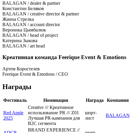
BALAGAN / dealer & partner
Константин Беляков
BALAGAN / creative director & partner
Жанна Стрелка
BALAGAN / account director
Вероника Цымбалюк
BALAGAN / head of project
Катерина Зыкова
BALAGAN / art head
Креативная команда Feerique Event & Emotions
Артем Коростелев
Feerique Event & Emotions / CEO
Награды
Фестиваль
Номинация
Награда
Компания
Creative /// Креативное
Red Apple
использование PR /// Z01
шорт-
BALAGAN
2025
Лучшая PR-кампания для
лист
B2C сегмента
BRAND EXPERIENCE //
ADCR
шорт-