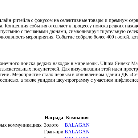
онлайн-ритейла с фокусом на селективные товары и премиум-с
а. Концепция события отсылает к процессу поиска редких наход
в пустыню с песчаными дюнами, символизируя тщательную селе
юзивность мероприятия. Событие собрало более 400 гостей, кот
онечного поиска редких находок в мире моды. Ultima Яндекс Ма
 взыскательных покупателей. Для визуализации этой идеи прос
и тени. Мероприятие стало первым в обновлённом здании ДК «Се
осписью, а также увидели шоу-программу с участием инфлюенсе
Награда
Компания
овых коммуникациях
Золото
BALAGAN
Гран-при
BALAGAN