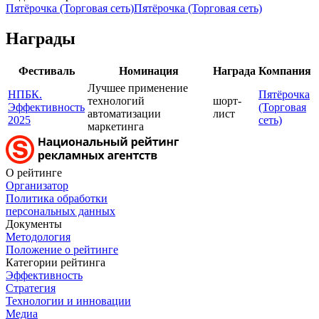
Пятёрочка (Торговая сеть)
Пятёрочка (Торговая сеть)
Награды
Фестиваль
Номинация
Награда
Компания
Лучшее применение
НПБК.
Пятёрочка
технологий
шорт-
Эффективность
(Торговая
автоматизации
лист
2025
сеть)
маркетинга
О рейтинге
Организатор
Политика обработки
персональных данных
Документы
Методология
Положение о рейтинге
Категории рейтинга
Эффективность
Стратегия
Технологии и инновации
Медиа