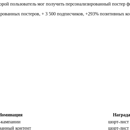
орой пользователь мог получить персонализированный постер ф
ированных постеров, + 3 500 подписчиков, +293% позитивных ко
Номинация
Наград
tal-кампании
шорт-лист
ованный контент
шорт-лист