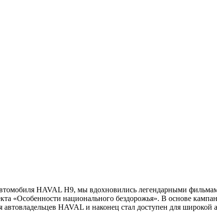
 автомобиля HAVAL H9, мы вдохновились легендарными фильмам
екта «Особенности национального бездорожья». В основе кампа
ля автовладельцев HAVAL и наконец стал доступен для широкой 