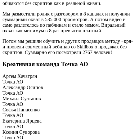
общаются без скриптов как в реальной жизни.
Мы разместили ролик с разговором в 8 каналах и получили
суммарный охват в 535 000 просмотров. А потом видео и
само разлетелось по пабликам и стало мемом. Виральный
охват как минимум в 8 раз превысил платный.
Потом мы решили обучить и других продавцов методу «кря»
и провели совместный вебинар со Skillbox о продажах без
скриптов. Суммарно его посмотрели 2767 человек!
Креативная команда Точка АО
Артем Хачатрян
Точка АО
Александр Осипов
Точка АО
Михаил Султанов
Точка АО
Софья Панасенко
Точка АО
Екатерина Ярцева
Точка АО
Ксения Суворова
Точка АО