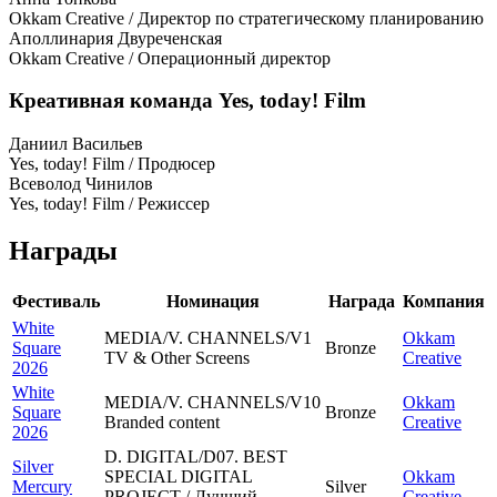
Okkam Creative / Директор по стратегическому планированию
Аполлинария Двуреченская
Okkam Creative / Операционный директор
Креативная команда Yes, today! Film
Даниил Васильев
Yes, today! Film / Продюсер
Всеволод Чинилов
Yes, today! Film / Режиссер
Награды
Фестиваль
Номинация
Награда
Компания
White
MEDIA/V. CHANNELS/V1
Okkam
Square
Bronze
TV & Other Screens
Creative
2026
White
MEDIA/V. CHANNELS/V10
Okkam
Square
Bronze
Branded content
Creative
2026
D. DIGITAL/D07. BEST
Silver
SPECIAL DIGITAL
Okkam
Mercury
Silver
PROJECT / Лучший
Creative