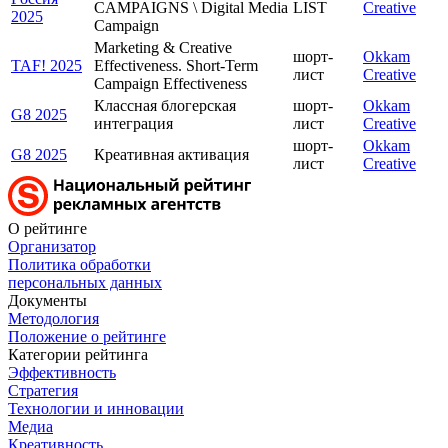
CAMPAIGNS \ Digital Media
LIST
Creative
2025
Campaign
Marketing & Creative
шорт-
Okkam
TAF! 2025
Effectiveness. Short-Term
лист
Creative
Campaign Effectiveness
Классная блогерская
шорт-
Okkam
G8 2025
интеграция
лист
Creative
шорт-
Okkam
G8 2025
Креативная активация
лист
Creative
О рейтинге
Организатор
Политика обработки
персональных данных
Документы
Методология
Положение о рейтинге
Категории рейтинга
Эффективность
Стратегия
Технологии и инновации
Медиа
Креативность