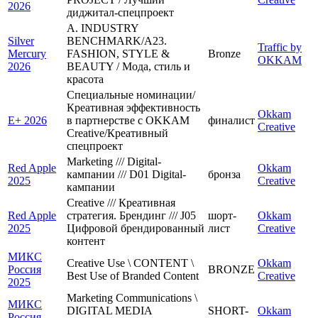
2026
диджитал-спецпроект
A. INDUSTRY
Silver
BENCHMARK/A23.
Traffic by
Mercury
FASHION, STYLE &
Bronze
OKKAM
2026
BEAUTY / Мода, стиль и
красота
Специальные номинации/
Креативная эффективность
Okkam
E+ 2026
в партнерстве с OKKAM
финалист
Creative
Creative/Креативный
спецпроект
Marketing /// Digital-
Red Apple
Okkam
кампании /// D01 Digital-
бронза
2025
Creative
кампании
Creative /// Креативная
Red Apple
стратегия. Брендинг /// J05
шорт-
Okkam
2025
Цифровой брендированный
лист
Creative
контент
МИКС
Creative Use \ CONTENT \
Okkam
Россия
BRONZE
Best Use of Branded Content
Creative
2025
Marketing Communications \
МИКС
DIGITAL MEDIA
SHORT-
Okkam
Россия