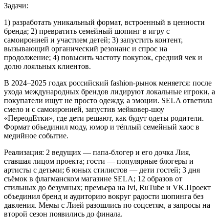
Задачи:
1) разработать уникальный формат, встроенный в ценности
бренда; 2) превратить семейный шопинг в игру с
самоиронией и участием детей; 3) запустить контент,
вызывающий органический резонанс и спрос на
продолжение; 4) повысить частоту покупок, средний чек и
долю лояльных клиентов.
В 2024–2025 годах российский fashion-рынок меняется: после
ухода международных брендов лидируют локальные игроки, а
покупатели ищут не просто одежду, а эмоции. SELA ответила
смело и с самоиронией, запустив мейковер-шоу
«ПереодЕтки», где дети решают, как будут одеты родители.
Формат объединил моду, юмор и тёплый семейный хаос в
медийное событие.
Реализация: 2 ведущих — папа-блогер и его дочка Лия,
ставшая лицом проекта; гости — популярные блогеры и
артисты с детьми; 6 юных стилистов — дети гостей; 3 дня
съёмок в флагманском магазине SELA; 12 образов от
стильных до безумных; премьера на Ivi, RuTube и VK.Проект
объединил бренд и аудиторию вокруг радости шопинга без
давления. Мемы с Лией разошлись по соцсетям, а запросы на
второй сезон появились до финала.