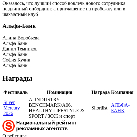
Оказалось, что лучший способ вовлечь нового сотрудника —
не длинный онбординг, а приглашение на пробежку или в
шахматный клуб
Альфа-Банк
Алина Воробьева
Альфа-Банк
Данил Темников
Альфа-Банк
София Кулик
Альфа-Банк
Награды
Фестиваль
Номинация
Награда
Компания
A. INDUSTRY
Silver
BENCHMARK/A06.
АЛЬФА-
Mercury
Shortlist
HEALTHY LIFESTYLE &
БАНК
2026
SPORT / ЗОЖ и спорт
О рейтинге