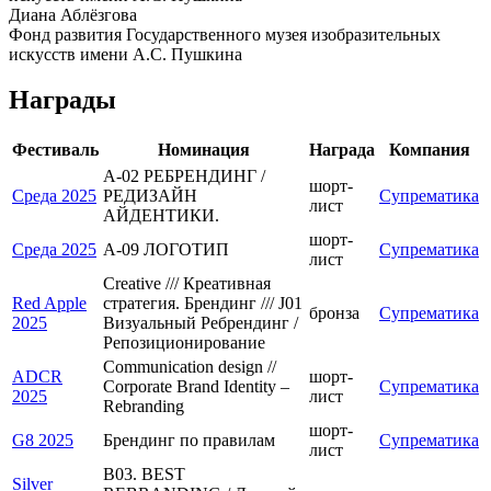
Диана Аблёзгова
Фонд развития Государственного музея изобразительных
искусств имени А.С. Пушкина
Награды
Фестиваль
Номинация
Награда
Компания
A-02 РЕБРЕНДИНГ /
шорт-
Среда 2025
РЕДИЗАЙН
Супрематика
лист
АЙДЕНТИКИ.
шорт-
Среда 2025
A-09 ЛОГОТИП
Супрематика
лист
Creative /// Креативная
Red Apple
стратегия. Брендинг /// J01
бронза
Супрематика
2025
Визуальный Ребрендинг /
Репозиционирование
Communication design //
ADCR
шорт-
Corporate Brand Identity –
Супрематика
2025
лист
Rebranding
шорт-
G8 2025
Брендинг по правилам
Супрематика
лист
B03. BEST
Silver