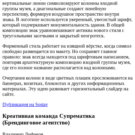
вертикальные линии символизируют колонны входной
группы музея, а диагональные создают линейную
перспективу, формируя воздушное пространство внутри
знака. В логотипе используется уверенный, увесистый шрифт,
который подчеркивает монументальность здания. В общей
композиции знак уравновешивают антиква нового стиля с
треугольными засечками и закрытый неогротеск.
Фирменный стиль работает на изящной вёрстке, когда символ
свободно размещается по макету. Но сохраняет главное
правило: знак всегда находится под шрифтовым написанием,
повторяя архитектурную композицию входной группы музея,
где его полное название располагается над колоннами.
Очертания колонн в виде цветных плашек прослеживаются на
баннерах, визитках, блокнотах и других информационных
материалах. Эту идею развивает горизонтальный слайдер на
сайте.
Публикация на Sostav
Креативная команда Супрематика
(Брендинговое агентство)
Владимир Лифанов