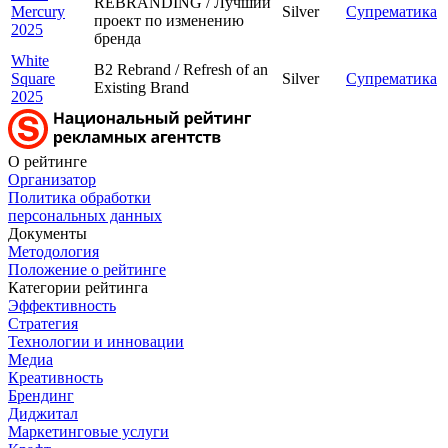
REBRANDING / Лучший
Mercury
Silver
Супрематика
проект по изменению
2025
бренда
White
B2 Rebrand / Refresh of an
Square
Silver
Супрематика
Еxisting Brand
2025
О рейтинге
Организатор
Политика обработки
персональных данных
Документы
Методология
Положение о рейтинге
Категории рейтинга
Эффективность
Стратегия
Технологии и инновации
Медиа
Креативность
Брендинг
Диджитал
Маркетинговые услуги