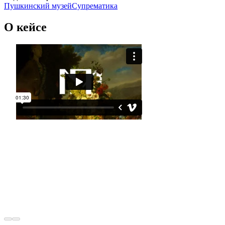
Пушкинский музей
Супрематика
О кейсе